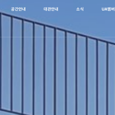
공간안내
대관안내
소식
UA멤