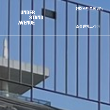
언더스탠드에비뉴
소셜벤처코리아