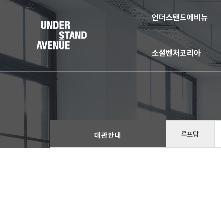
언더스탠드에비뉴
소셜벤처코리아
루프탑
대관안내