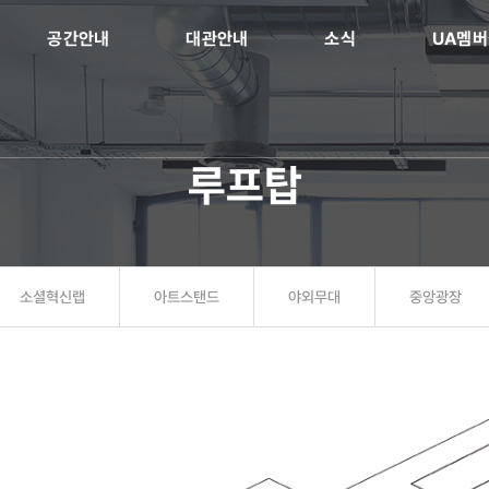
공간안내
대관안내
소식
UA멤
루프탑
소셜혁신랩
아트스탠드
야외무대
중앙광장