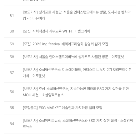
[보도기사] 싱가포르 사절단, 서울숲 언더스탠드에비뉴 방문, 도시재생 벤치마
61
킹 - 더나은미래
60
[모집] 사회적경제 직무교육 WITH . 비랩코리아
59
[모집] 2023 ing festival 배리어프리영화 상영회 참가 모집
58
[보도기사] 서울숲 언더스탠드에비뉴에 싱가포르 사절단 방문 - 이로운넷
[보도기사] 소셜혁신연구소-디스에이블드, 아티스트 브릿지 2기 오리엔테이션
57
개최 - 이로운넷
[보도기사] 효성-소셜혁신연구소, 지속가능한 미래와 ESG 가치 실현을 위한
56
MOU 체결 - 소셜임팩트뉴스
55
[모집공고] ESG MARKET 예술인과 가치하장 셀러 모집
[보도기사] 소셜임팩트뉴스, 소셜혁신연구소와 ESG 가치 실현 협력 - 소셜임팩
54
트뉴스