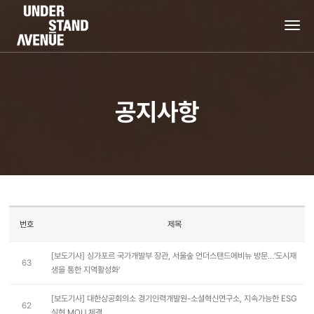
tog
nav
공지사항
번호
제목
[보도기사] 싱가포르 국가개발부 장관, 서울숲 언더스탠드에비뉴 방문…‘도시재
63
생을 통한 지역활성화’
[보도기사] 대한상공회의소 경기인력개발원-소셜혁신연구소, 지속가능한 ESG
62
실현 MOU 체결