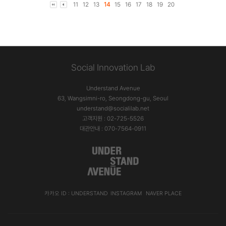
11
12
13
14
15
16
17
18
19
20
Social Innovation Lab
Understand Avenue
63, Wangsimni-ro, Seongdong-gu, Seoul
understand@socialilab.net
고객지원 : 02-725-5526
대관안내 : 070-7564-0911
카카오 ID : UNDERSTAND
INSTAGRAM
NAVER PLACE