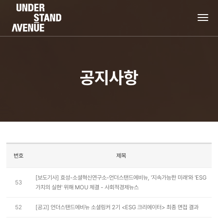
tog
nav
공지사항
번호
제목
[보도기사] 효성-소셜혁신연구소-언더스탠드에비뉴, '지속가능한 미래'와 'ESG
53
가치의 실현' 위해 MOU 체결 - 사회적경제뉴스
52
[공고] 언더스탠드에비뉴 소셜링커 2기 <ESG 크리에이터> 최종 면접 결과