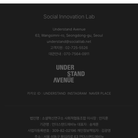
Social Innovation Lab
Understand Avenue
63, Wangsimni-ro, Seongdong-gu, Seoul
understand@socialilab.net
고객지원 : 02-725-5526
대관안내 : 070-7564-0911
카카오 ID : UNDERSTAND
INSTAGRAM
NAVER PLACE
법인명 : 소셜혁신연구소 사회적협동조합 이사장 : 안지훈
기관명 : 언더스탠드에비뉴 대표자 : 송재훈
사업자등록번호 : 309-82-02196 개인정보책임자 : 김광영
주소 : 서울 성동구 왕십리로 63 언더스탠드에비뉴