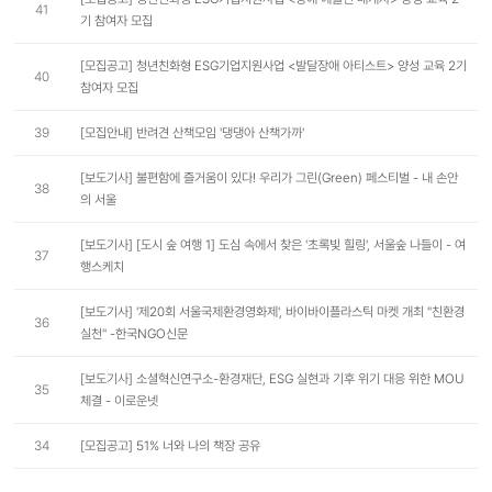
41
기 참여자 모집
[모집공고] 청년친화형 ESG기업지원사업 <발달장애 아티스트> 양성 교육 2기
40
참여자 모집
39
[모집안내] 반려견 산책모임 '댕댕아 산책가까'
[보도기사] 불편함에 즐거움이 있다! 우리가 그린(Green) 페스티벌 - 내 손안
38
의 서울
[보도기사] [도시 숲 여행 1] 도심 속에서 찾은 '초록빛 힐링', 서울숲 나들이 - 여
37
행스케치
[보도기사] '제20회 서울국제환경영화제', 바이바이플라스틱 마켓 개최 "친환경
36
실천" -한국NGO신문
[보도기사] 소셜혁신연구소-환경재단, ESG 실현과 기후 위기 대응 위한 MOU
35
체결 - 이로운넷
34
[모집공고] 51% 너와 나의 책장 공유