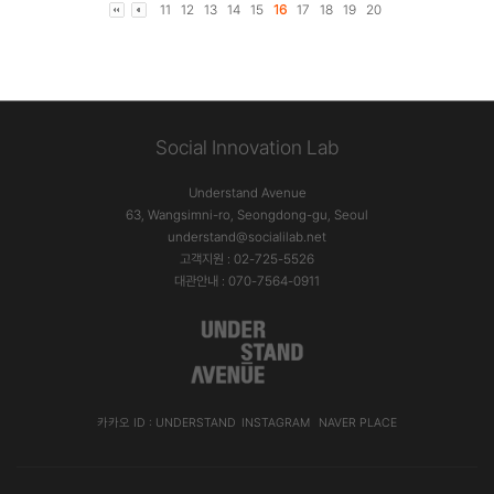
11
12
13
14
15
16
17
18
19
20
Social Innovation Lab
Understand Avenue
63, Wangsimni-ro, Seongdong-gu, Seoul
understand@socialilab.net
고객지원 : 02-725-5526
대관안내 : 070-7564-0911
카카오 ID : UNDERSTAND
INSTAGRAM
NAVER PLACE