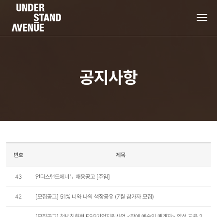
tog
nav
공지사항
번호
제목
43
언더스탠드에비뉴 채용공고 [주임]
42
[모집공고] 51% 너와 나의 책장공유 (7월 참가자 모집)
[모집공고] 청년친화형 ESG기업지원사업 <장애 예술인 매개자> 양성 교육 2